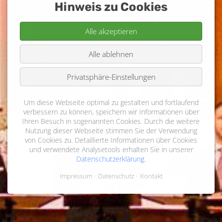
Hinweis zu Cookies
Alle akzeptieren
Alle ablehnen
Privatsphäre-Einstellungen
Um diese Webseite optimal zu gestalten und fortlaufend
verbessern zu können, speichern wir Informationen über
Ihren Besuch in sogenannten Cookies. Durch die weitere
Nutzung dieser Webseite stimmen Sie der Verwendung
von Cookies zu. Detaillierte Informationen über Cookies
und verwendete Analysetools erhalten Sie in unserer
Datenschutzerklärung
.
Impressum
Datenschutz
Kontakt