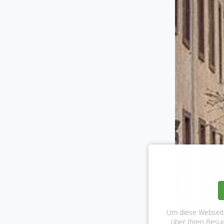
Um diese Webseite
über Ihren Besu