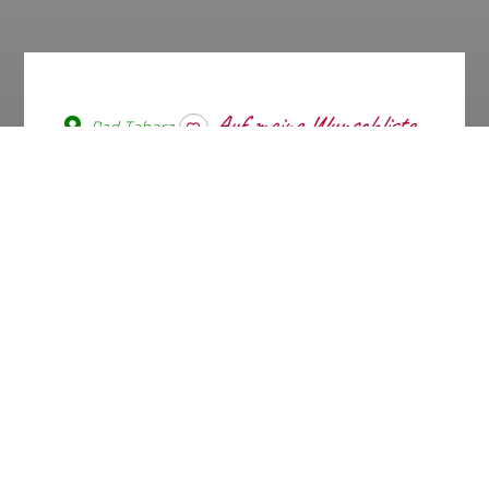
Bad Tabarz
wishlist
Alles unter einem Dach. Das
Sport- und Gesundheitsbad
tabbs bietet Ihnen eine Fülle
von Angeboten für Ihre ganz
individuelle
Gesundheitsförderung und Ihr
Wohlbefinden. Schwimmen,
baden, relaxen, trainieren und
professionelle Behandlung im