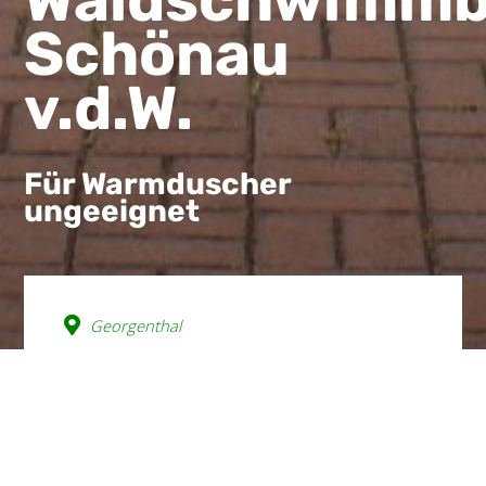
Waldschwimm
Schönau
v.d.W.
Für Warmduscher
ungeeignet
Georgenthal
wishlist
Das kleine, eher beschauliche
Schwimmbad ist ein Geheimtipp