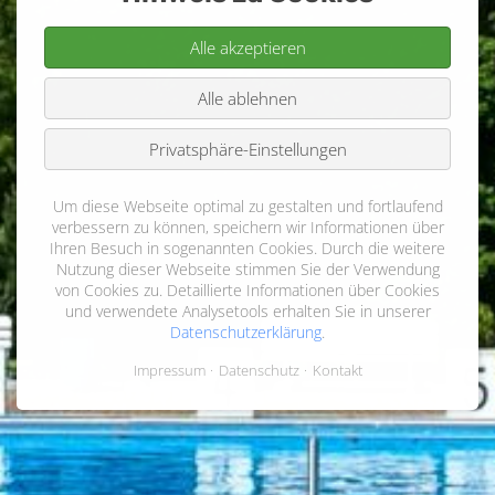
Alle akzeptieren
Alle ablehnen
Privatsphäre-Einstellungen
Um diese Webseite optimal zu gestalten und fortlaufend
verbessern zu können, speichern wir Informationen über
Ihren Besuch in sogenannten Cookies. Durch die weitere
Nutzung dieser Webseite stimmen Sie der Verwendung
von Cookies zu. Detaillierte Informationen über Cookies
und verwendete Analysetools erhalten Sie in unserer
Datenschutzerklärung
.
Impressum
Datenschutz
Kontakt