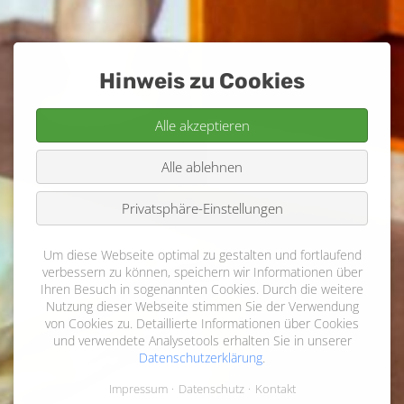
Hinweis zu Cookies
Alle akzeptieren
Alle ablehnen
Privatsphäre-Einstellungen
Um diese Webseite optimal zu gestalten und fortlaufend
verbessern zu können, speichern wir Informationen über
Ihren Besuch in sogenannten Cookies. Durch die weitere
Nutzung dieser Webseite stimmen Sie der Verwendung
von Cookies zu. Detaillierte Informationen über Cookies
und verwendete Analysetools erhalten Sie in unserer
Datenschutzerklärung
.
Impressum
Datenschutz
Kontakt