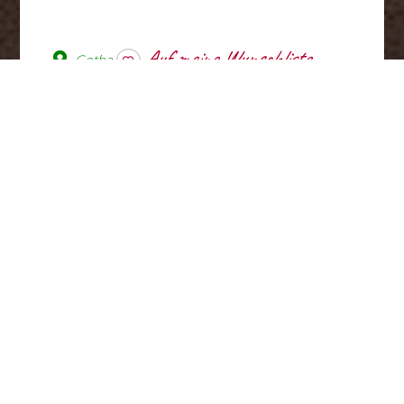
Gotha
wishlist
Die familiär geführte Pension
"Suzette" überzeugt durch ihre
zentrale Lage in der
Residenzstadt Gotha. Bahnhof,
Innenstadt sowie Schloss- und
Parkanlagen sind bequem
fußläufig erreichbar, ideal für
Stadt- und Kultururlaube.