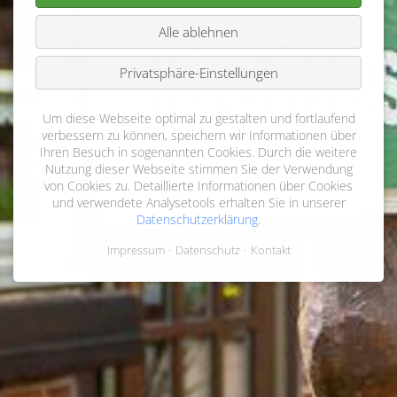
Alle ablehnen
Privatsphäre-Einstellungen
Um diese Webseite optimal zu gestalten und fortlaufend
verbessern zu können, speichern wir Informationen über
Ihren Besuch in sogenannten Cookies. Durch die weitere
Nutzung dieser Webseite stimmen Sie der Verwendung
von Cookies zu. Detaillierte Informationen über Cookies
und verwendete Analysetools erhalten Sie in unserer
Datenschutzerklärung
.
Impressum
Datenschutz
Kontakt