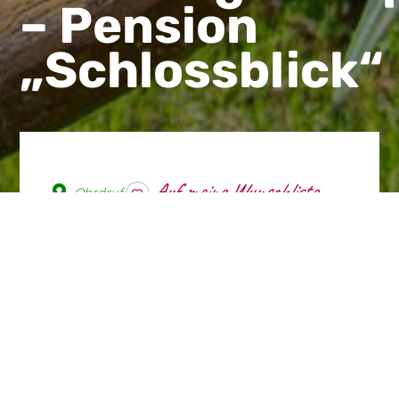
– Pension
„Schlossblick“
Ohrdruf
wishlist
Die ruhig gelegene
Familienpension ist Teil einer
romantischen Innenhofpassage,
hier befand sich auch die
einstige Produktionsstätte des
legendären Ohrdrufer