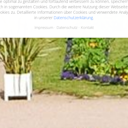
 optimal zu gestalten und fortlaufend verbessern zu können, speichern
ch in sogenannten Cookies. Durch die weitere Nutzung dieser Webseite
ies zu. Detaillierte Informationen über Cookies und verwendete Analy
in unserer
Datenschutzerklärung
.
Impressum
Datenschutz
Kontakt