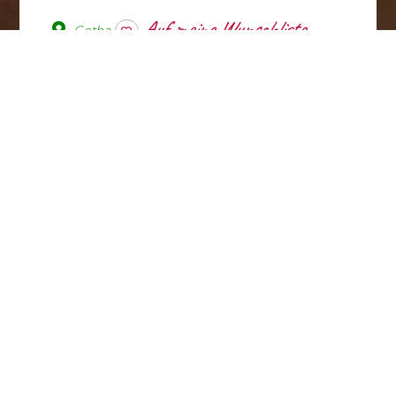
Gotha
wishlist
Das einstige Gasthaus gilt als
Gründungsstätte der deutschen
Sozialdemokratie. Hier fand im
Mai 1875 der
Vereinigungsparteitag des
Allgemeinen Deutschen
Arbeiterverein (ADAV) mit der
Sozialdemokratischen
Arbeiterpartei (SDAP) zur
Sozialistischen Arbeiterpartei
(SAP) statt. Aus ihr ging 15 Jahre