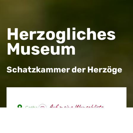
Herzog­liches
Museum
Schatzkammer der Herzöge
Gotha
wishlist
Der Sammelleidenschaft der
Gothaer Herzöge ist es zu