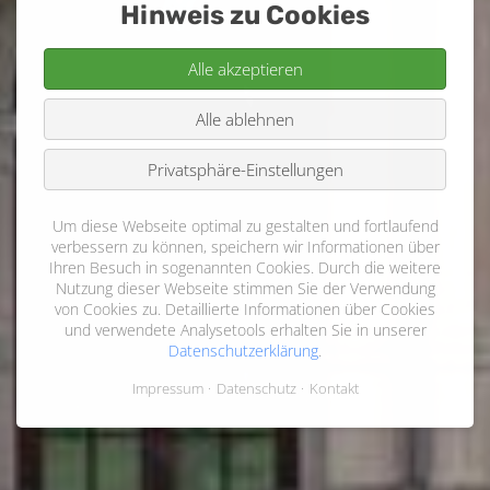
Hinweis zu Cookies
Alle akzeptieren
Alle ablehnen
Privatsphäre-Einstellungen
Um diese Webseite optimal zu gestalten und fortlaufend
verbessern zu können, speichern wir Informationen über
Ihren Besuch in sogenannten Cookies. Durch die weitere
Nutzung dieser Webseite stimmen Sie der Verwendung
von Cookies zu. Detaillierte Informationen über Cookies
und verwendete Analysetools erhalten Sie in unserer
Datenschutzerklärung
.
Impressum
Datenschutz
Kontakt