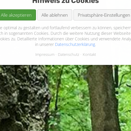
Hinweis zu Cookies
Alle akzeptieren
Alle ablehnen
Privatsphäre-Einstellungen
 optimal zu gestalten und fortlaufend verbessern zu können, speichern
ch in sogenannten Cookies. Durch die weitere Nutzung dieser Webseite
ies zu. Detaillierte Informationen über Cookies und verwendete Analy
in unserer
Datenschutzerklärung
.
Impressum
Datenschutz
Kontakt