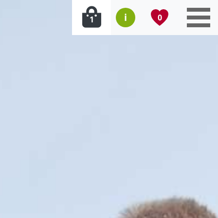
i
0
1