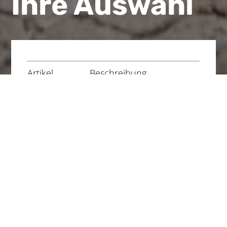
Ihre Auswahl
Artikel
Beschreibung
Anzahl
MwSt.
Einzelpreis
Preis
Apfelstädt-Radweg
Artikelnummer: 07