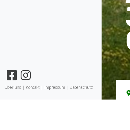
Navigation
Über uns
Kontakt
Impressum
Datenschutz
überspringen
D
d
N