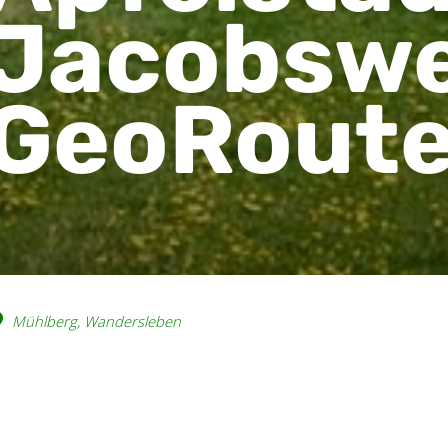
Jacobsw
GeoRoute
Mühlberg, Wandersleben
ieser Radweg verbindet die alte Königsstraß
em Thüringer Burgenland Drei Gleichen. Er
etzes im UNESCO Global Geopark Thüringen