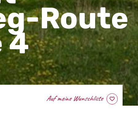
eg-Route
 4
wishlist
e „via regia“ (heute Jacobsweg) mit
 ist Teil des großen GeoRouten-
 Inselsberg – Drei Gleichen und