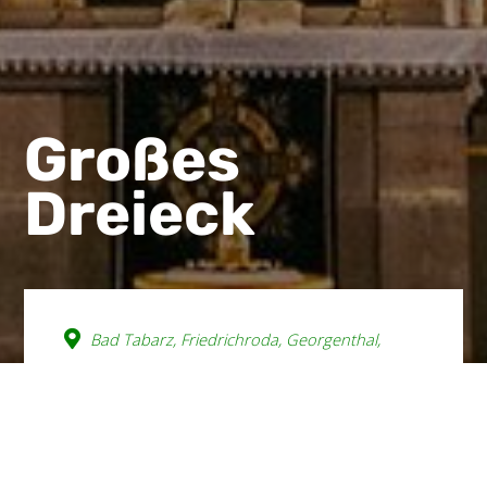
Großes
Dreieck
Bad Tabarz, Friedrichroda, Georgenthal,
Waltershausen
wishlist
Wie ein Dreieck zeichnet diese
anspruchsvolle Route ihre