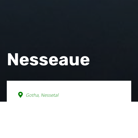
Nesseaue
Gotha, Nessetal
wishlist
Gemütlich und „steigungsarm“
führt dieser Radweg vom