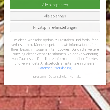
Alle akzeptieren
Alle ablehnen
Privatsphäre-Einstellungen
Um diese Webseite optimal zu gestalten und fortlaufend
verbessern zu können, speichern wir Informationen über
Ihren Besuch in sogenannten Cookies. Durch die weitere
Nutzung dieser Webseite stimmen Sie der Verwendung
von Cookies zu. Detaillierte Informationen über Cookies
und verwendete Analysetools erhalten Sie in unserer
Datenschutzerklärung
.
Impressum
Datenschutz
Kontakt