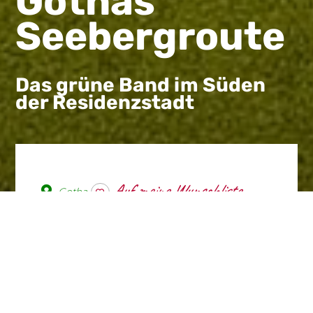
Gothas
Seebergroute
Das grüne Band im Süden
der Residenzstadt
Gotha
wishlist
Die Rundtour startet am
Tierpark Gotha, tangiert den
südöstlichen Stadtrand und
führt am Siebleber Teich